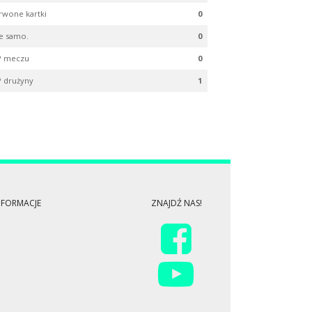
rwone kartki
0
e samo.
0
 meczu
0
 drużyny
1
NFORMACJE
ZNAJDŹ NAS!