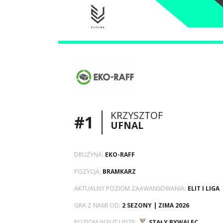
KRZYSZTOF
#1
UFNAL
DRUŻYNA:
EKO-RAFF
POZYCJA:
BRAMKARZ
AKTUALNY POZIOM ZAAWANSOWANIA:
ELIT I LIGA
GRA Z NAMI OD:
2 SEZONY | ZIMA 2026
POZIOM W ELIT LIDZE:
STAŁY BYWALEC