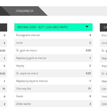
OSIĄGNIĘCIA
WIOSNA 2026 - ELIT I LIGA (EKO-RAFF)
CA
Rozegrane mecze
9
9
Roz
Gole
3
3
Gol
Śr. goli na mecz
0.33
0.33
Śr. 
Najwięcej goli w meczu
1
1
Naj
Asysty
3
3
Asy
Śr. asyst na mecz
0.33
0.33
Śr. 
Najwięcej asyst w meczu
1
1
Naj
Obrony (%)
71
71
Obr
Faule
0
0
Fau
Żółte kartki
2
2
Żółt