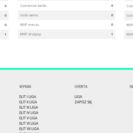
Czerwone kartki
0
0
Cze
Gole samo.
0
0
Gol
MVP meczu
0
0
MVP
MVP drużyny
1
1
MVP
WYNIKI
OFERTA
I
ELIT I LIGA
LIGA
ELIT II LIGA
ZAPISZ SIĘ
ELIT III LIGA
ELIT IV LIGA
ELIT V LIGA
ELIT VI LIGA
ELIT VII LIGA