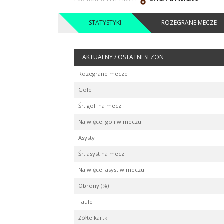
STATYSTYKI
ROZEGRANE MECZE
AKTUALNY / OSTATNI SEZON
Rozegrane mecze
Gole
Śr. goli na mecz
Najwięcej goli w meczu
Asysty
Śr. asyst na mecz
Najwięcej asyst w meczu
Obrony (%)
Faule
Żółte kartki