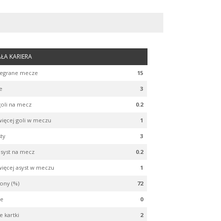
ŁA KARIERA
egrane mecze
15
e
3
goli na mecz
0.2
więcej goli w meczu
1
sty
3
asyst na mecz
0.2
więcej asyst w meczu
1
ony (%)
72
le
0
e kartki
2