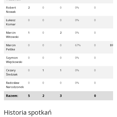
Robert
2
0
0
0%
0
Nowak
Łukasz
0
0
0
0%
0
Komar
Marcin
1
0
2
0%
0
Witowski
Marcin
0
0
0
67%
0
BR
Pettke
Szymon
0
0
0
0%
0
Więckowski
Cezary
0
1
1
0%
0
Śledziak
Radosław
0
0
0
0%
0
Narodzonek
Razem:
5
2
3
0
Historia spotkań