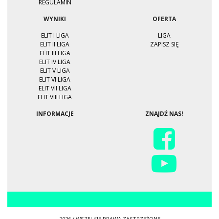
REGULAMIN
WYNIKI
OFERTA
ELIT I LIGA
LIGA
ELIT II LIGA
ZAPISZ SIĘ
ELIT III LIGA
ELIT IV LIGA
ELIT V LIGA
ELIT VI LIGA
ELIT VII LIGA
ELIT VIII LIGA
INFORMACJE
ZNAJDŹ NAS!
2026 / WSZELKIE PRAWA ZASTRZEŻONE