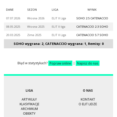
DANE
SEZON
LIGA
WYNIK
07.07.2026
Wiosna 2026
ELIT II Liga
SOHO 2:5 CATENACCIO
08.05.2025
Wiosna 2025
ELIT II liga
CATENACCIO 2:3 SOHO
20.03.2025
Zima 2025
ELIT II Liga
CATENACCIO 5:7 SOHO
SOHO wygrana: 2, CATENACCIO wygrana: 1, Remisy: 0
Błąd w statystykach?
Popraw online
|
Napisz do nas
LIGA
O NAS
ARTYKUŁY
KONTAKT
KLASYFIKACJE
O ELIT LIDZE
ARCHIWUM
OBIEKTY