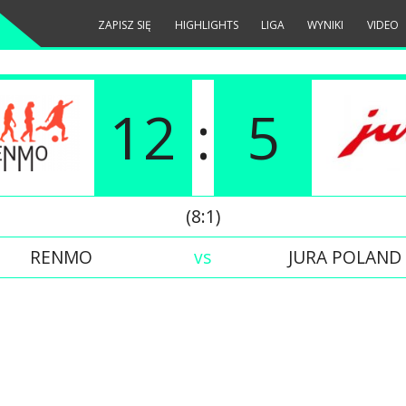
ZAPISZ SIĘ
HIGHLIGHTS
LIGA
WYNIKI
VIDEO
12
:
5
(8:1)
RENMO
vs
JURA POLAND