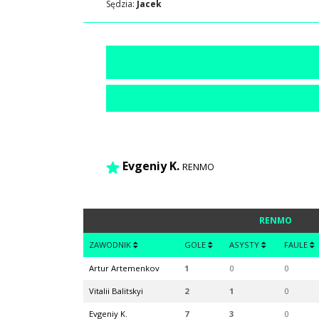
Sędzia:
Jacek
Evgeniy K.
RENMO
RENMO
ZAWODNIK
GOLE
ASYSTY
FAULE
Artur Artemenkov
1
0
0
Vitalii Balitskyi
2
1
0
Evgeniy K.
7
3
0