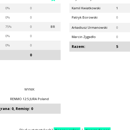
0%
0
Kamil Kwiatkowski
1
0%
0
Patryk Borowski
0
75%
0
BR
Arkadiusz Urmanowski
0
0%
0
Marcin Zygadło
0
0%
0
Razem:
5
0
WYNIK
RENMO 12:5 JURA Poland
ana: 0, Remisy: 0