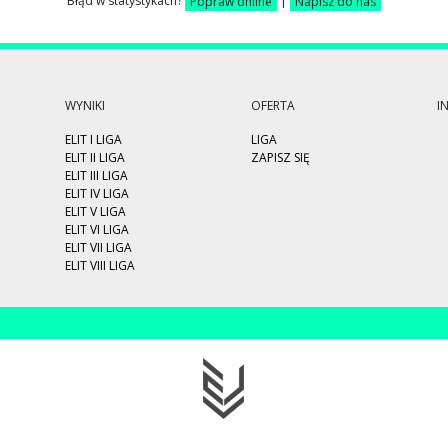
Błąd w statystykach?
Popraw online
|
Napisz do nas
WYNIKI
OFERTA
I
ELIT I LIGA
LIGA
ELIT II LIGA
ZAPISZ SIĘ
ELIT III LIGA
ELIT IV LIGA
ELIT V LIGA
ELIT VI LIGA
ELIT VII LIGA
ELIT VIII LIGA