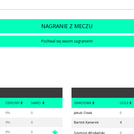
NAGRANIE Z MECZU
Pochwal się swoim zagraniem!
OBRONY
SAMO.
ZAWODNIK
GOLE
0%
0
Jakub Osiak
0
0%
0
Bartek Kanarek
4
0%
0
Szymon Afrykański
0