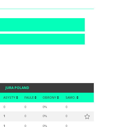
JURA POLAND
ASYSTY
FAULE
OBRONY
SAMO.
0
0
0%
0
1
0
0%
0
1
0
0%
0