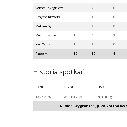
Vakho Tavdgiridze
0
2
0
Dmytro Kravets
0
1
0
Maksim Sych
0
2
0
Maxim Ivanov
1
0
1
Yan Yanisiv
1
1
0
Razem:
12
10
1
Historia spotkań
DANE
SEZON
LIGA
13.05.2026
Wiosna 2026
ELIT III Liga
RENMO wygrana: 1, JURA Poland wygr