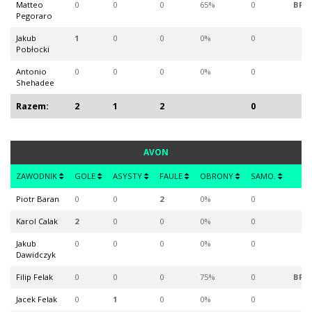
Matteo
0
0
0
65%
0
BR
Pegoraro
Jakub
1
0
0
0%
0
Pobłocki
Antonio
0
0
0
0%
0
Shehadee
Razem:
2
1
2
0
AVON
ZAWODNIK
GOLE
ASYSTY
FAULE
OBRONY
SAMO.
Piotr Baran
0
0
2
0%
0
Karol Calak
2
0
0
0%
0
Jakub
0
0
0
0%
0
Dawidczyk
Filip Felak
0
0
0
75%
0
BR
Jacek Felak
0
1
0
0%
0