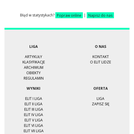
Błąd w statystykach?
Popraw online
|
Napisz do nas
LIGA
O NAS
ARTYKUŁY
KONTAKT
KLASYFIKACJE
O ELIT LIDZE
ARCHIWUM
OBIEKTY
REGULAMIN
WYNIKI
OFERTA
ELIT I LIGA
LIGA
ELIT II LIGA
ZAPISZ SIĘ
ELIT III LIGA
ELIT IV LIGA
ELIT V LIGA
ELIT VI LIGA
ELIT VII LIGA